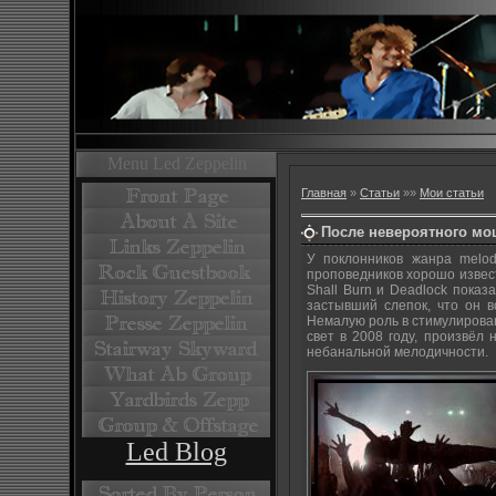
Menu Led Zeppelin
Главная
»
Статьи
»
»
Мои статьи
После невероятного мощ
У поклонников жанра melod
проповедников хорошо извест
Shall Burn и Deadlock пока
застывший слепок, что он 
Немалую роль в стимулирован
свет в 2008 году, произвё
небанальной мелодичности.
Led Blog