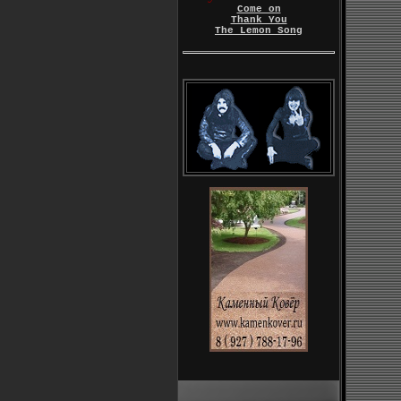
Come on
Thank You
The Lemon Song