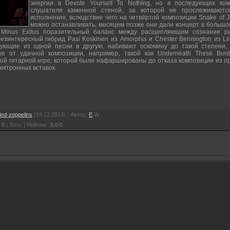
энергии в Devote Yourself To Nothing, но в последующих ко
слушателя каменной стеной, за которой не прослеживаютс
исполнения, вследствие чего на четвёртой композиции Snake of 
можно останавливать, месяцем позже они дали концерт в большом
Minus Exitus поразительный баланс между расщепляющим сознание р
зинтересный гибрид Pasi Koskinen из Amorphis и Chester Bennington из Li
чующие из одной песни в другую, набивают оскомину до такой степени,
е от удачной композиции, например, такой как Underneath These Bur
ой гитарной игре, которой были нафаршированы до отказа композиции из 
ектронных вставок.
led-zeppelins
(19.12.2014) | Автор:
E
W
:
0
| Теги: | Рейтинг:
0.0
/
0