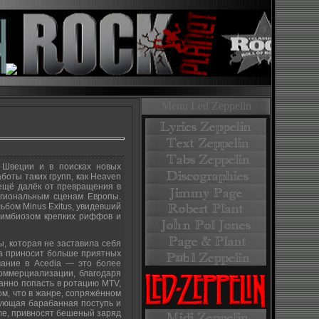
Menu Led Zeppelin
 Швеции и в поисках новых
оты таких групп, как Heaven
 ещё далёк от превращения в
егиональным сценам Европы.
ьбом Minus Exitus, увидевший
симбиозом крепких риффов и
ы, которая не заставила себя
ика приносит больше приятных
мание в Acedia — это более
коммерциализации, благодаря
ванно попасть в ротацию MTV,
ом, что в жанре, сопряжённом
мбующая барабанная поступь и
me, привносят бешеный заряд