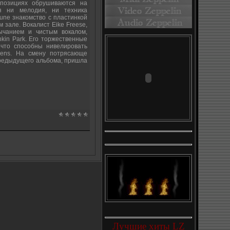
мпозициях обрушиваются на
я ни мелодия, ни техника
June знакомство с пластинкой
 зале. Вокалист Eike Freese,
ычанием и чистым вокалом,
nkin Park. Его торжественные
 что способны нивелировать
dens. На смену потрясающе
предыдущего альбома, пришла
Лучшие хиты LZ