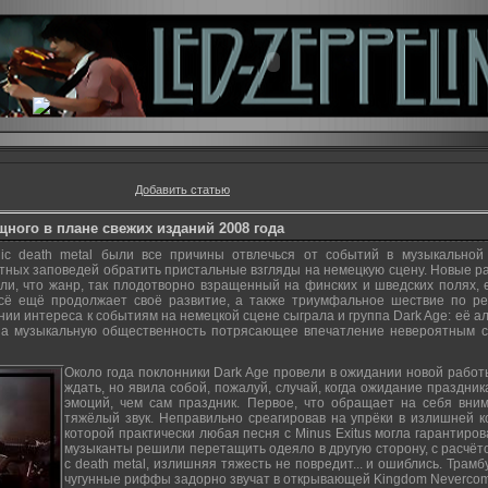
Добавить статью
ного в плане свежих изданий 2008 года
ic death metal были все причины отвлечься от событий в музыкальной
ных заповедей обратить пристальные взгляды на немецкую сцену. Новые раб
зали, что жанр, так плодотворно взращенный на финских и шведских полях,
всё ещё продолжает своё развитие, а также триумфальное шествие по р
ии интереса к событиям на немецкой сцене сыграла и группа Dark Age: её ал
л на музыкальную общественность потрясающее впечатление невероятным 
Около года поклонники Dark Age провели в ожидании новой работ
ждать, но явила собой, пожалуй, случай, когда ожидание праздн
эмоций, чем сам праздник. Первое, что обращает на себя вни
тяжёлый звук. Неправильно среагировав на упрёки в излишней 
которой практически любая песня с Minus Exitus могла гарантиро
музыканты решили перетащить одеяло в другую сторону, с расчёт
с death metal, излишняя тяжесть не повредит... и ошиблись. Тра
чугунные риффы задорно звучат в открывающей Kingdom Neverco