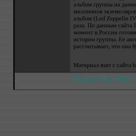
альбом группы на данн
миллионов экземпляров
альбом (Led Zeppelin I
раза. По данным сайта 
момент в России готови
истории группы. Ее ав
рассчитывает, что она б
Материал взят с сайта be
Russian Fan Site 