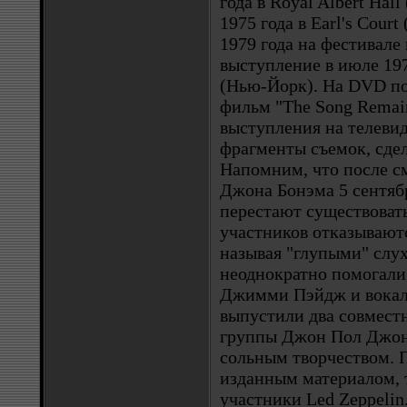
года в Royal Albert Hal
1975 года в Earl's Cour
1979 года на фестивале 
выступление в июле 197
(Нью-Йорк). На DVD по
фильм "The Song Remain
выступления на телеви
фрагменты съемок, сде
Напомним, что после с
Джона Бонэма 5 сентябр
перестают существовать
участников отказывают
называя "глупыми" слух
неоднократно помогали 
Джимми Пэйдж и вокал
выпустили два совмест
группы Джон Пол Джонс
сольным творчеством. П
изданным материалом, 
участники Led Zeppeli