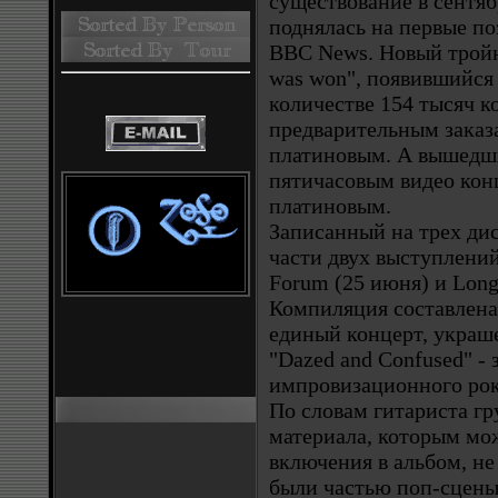
существование в сентяб
поднялась на первые по
BBC News. Новый тройн
was won", появившийся 
количестве 154 тысяч к
предварительным заказ
платиновым. А вышедш
пятичасовым видео кон
платиновым.
Записанный на трех дис
части двух выступлений
Forum (25 июня) и Long
Компиляция составлена
единый концерт, украш
"Dazed and Confused" -
импровизационного рок
По словам гитариста 
материала, которым мо
включения в альбом, не
были частью поп-сцены,