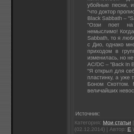
убойные песни, и
"что доктор пропис
Black Sabbath – "S
"Оззи поет на
немыслимо! Когда
Sabbath, то я люб
с Дио, однако мн
приходом в груп
изменилась, но не
AC/DC – "Back In B
"Я открыл для се
пластинку, а уже 
Боном Скоттом. 
величайших невосп
Источник:
Категория:
Мои статьи
|
(02.12.2014) | Автор:
E