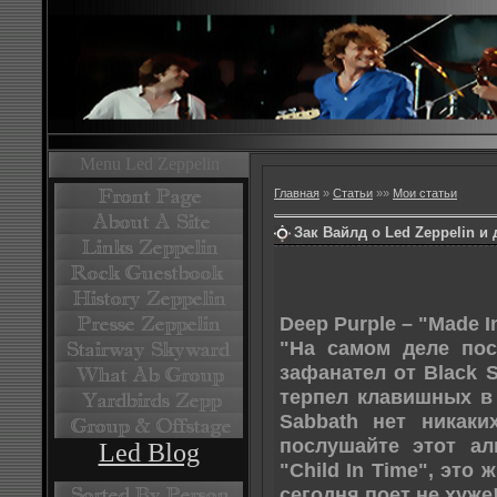
Menu Led Zeppelin
Главная
»
Статьи
»
»
Мои статьи
Зак Вайлд о Led Zeppelin и 
Deep Purple – "Made I
"На самом деле пос
зафанател от Black S
терпел клавишных в 
Sabbath нет никаки
послушайте этот ал
Led Blog
"Child In Time", это
сегодня поет не хуже!