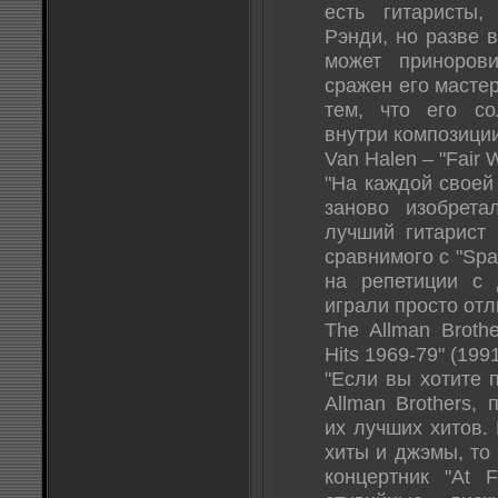
есть гитаристы,
Рэнди, но разве 
может приноров
сражен его мастер
тем, что его со
внутри композиции
Van Halen – "Fair 
"На каждой своей
заново изобрета
лучший гитарист
сравнимого с "Spa
на репетиции с
играли просто отл
The Allman Broth
Hits 1969-79" (199
"Если вы хотите 
Allman Brothers, 
их лучших хитов. 
хиты и джэмы, то
концертник "At F