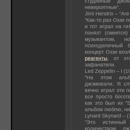
студийные дис
невероятные".
Jimi Hendrix – "Ar
"Как-то раз Оззи 
и тот играл на ги
понял! (смеется
музыкантом, 
психоделичный б
концерт Оззи воз
реагенты
, от э
зафанатели.
Led Zeppelin – I (1
"На этом аль
джэмовали. Я сл
вечно играл эти п
все просто боготв
как это был их "S
альбом люблю, ни
Lynard Skynard – (
"Это истинный
количеством д