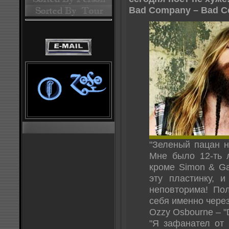
Bad Company – Bad C
"Зеленый пацан н
Мне было 12-ть 
кроме Simon & Ga
эту пластинку, 
неповторима! По
себя именно через
Ozzy Osbourne – "
"Я зафанател от 