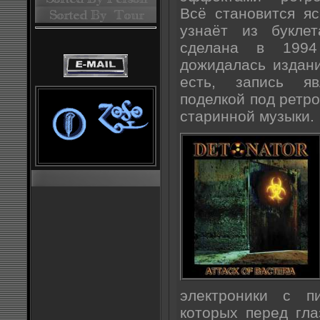
Всё становится я
узнаёт из букле
сделана в 1994
дожидалась издани
есть, запись я
поделкой под ретр
старинной музыки.
электроники с п
которых перед гл