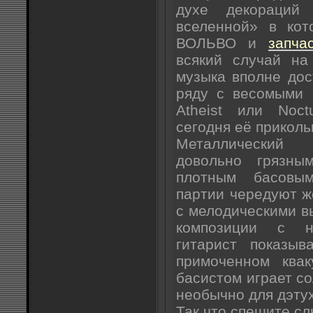
духе декораций
вселенной» в кот
ВОЛЬВО и
запча
всякий случай на
музыка вполне до
ряду с весомыми 
Atheist или Noct
сегодня её приколь
Металлический
довольно грязн
плотным басовы
партии чередуют 
с мелодическими в
композиции с н
гитарист показы
примоченном ква
басистом играет с
необычно для дэтух
Так что спешите с