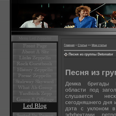
Menu Led Zeppelin
Главная
»
Статьи
»
»
Мои статьи
Песня из группы Detonator
Песня из гру
Демка бригады D
области под загол
слушается нес
сегодняшнего дня 
Led Blog
дэта с уклоном в
эффектами ретро-