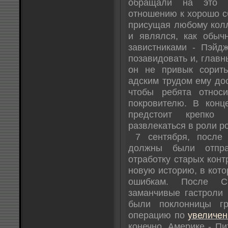
обращали на это в
отношению к хорошо сб
присущая любому кол
и являлся, как обыч
завистниками - Пэйд
позавидовать и, главн
он не привык сорить
адским трудом ему до
чтобы ребята относ
покровителю. В конц
предстоит крепко
развлекаться в роли ро
7 сентября, после 
должны были отпр
отработку старых кон
новую историю, в кото
ошибкам. После С
заманчивые гастроли
были поклонницы гр
операцию по
увеличен
конечно, Америке - Пи