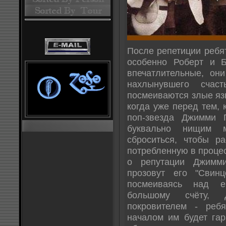
После репетиции ребя
особенно Роберт и 
впечатлительные, он
нахлынувшего счаст
посмеиваются злые язы
когда уже перед тем, 
поп-звезда Джимми 
буквально нищим м
сброситься, чтобы ра
потребленную в процес
о репутации Джимми
прозовут его "Свинц
посмеиваясь над е
большому счёту,
покровителем - ребя
началом им будет гар