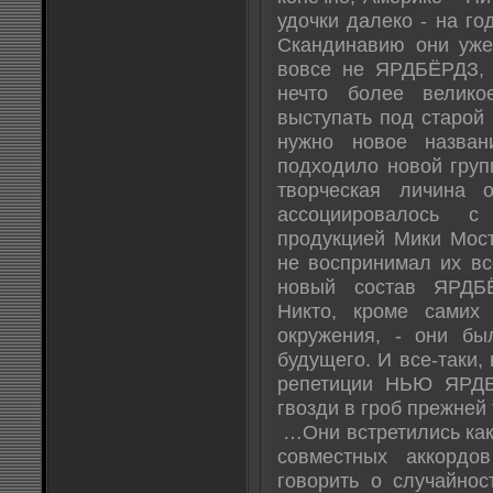
удочки далеко - на го
Скандинавию они уже 
вовсе не ЯРДБЁРДЗ,
нечто более велик
выступать под старой 
нужно новое назва
подходило новой груп
творческая личина 
ассоциировалось с
продукцией Мики Мост
не воспринимал их все
новый состав ЯРДБ
Никто, кроме самих
окружения, - они бы
будущего. И все-таки,
репетиции НЬЮ ЯРДБ
гвозди в гроб прежней
…Они встретились как 
совместных аккордо
говорить о случайнос