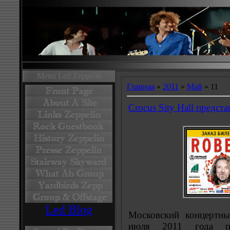
Menu Led Zeppelin
Главная
»
2011
»
Май
»
11
Crocus Sity Hall предста
Led Blog
Московский концертн
июля 2011 года пр