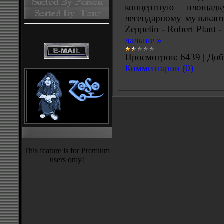
концертную площад
легендарному музыкант
Zeppelin - Robert Plant
дальше »
Просмотров:
6439
|
Доб
Комментарии (0)
This feature is for Premium
users only!