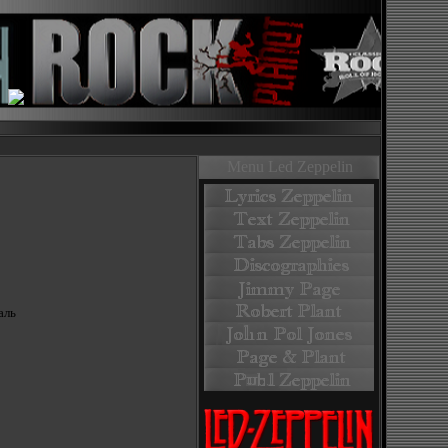
Menu Led Zeppelin
аль