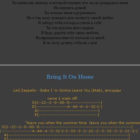
Ты написала записку в которой сказано что ты не дождалась меня
Но вернись домой
Ты хочешь меня одурачивать
Но я так хочу показать всю полноту своей любви
Я заберу тебя отсюда и увези к себе
Ты так хороша моя сладкая
Я буду дарить тебе свою любовь
Возвращаемся вместе поехали со мной
Я не хочу делить тебя ни с кем
Bring It On Home