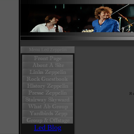
Menu Led Zeppelin
Я 
Led Blog