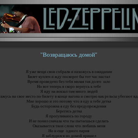
"Возвращаюсь домой"
Я уже вещи свои собрали и нахожусь в ожидании
Билет куплен и жду поскорее бы тот час настал
Время проведено без тебя милая так долго шло
Но вот теперь я скоро вернусь к тебе
Я иду на вокзал там много людей
сажусь на свое место по билету в конце вагона и смотрю как рельсы убегают вд
Мне хорошо и это потому что я еду к тебе детка
Будь осторожна я еду без предупреждения
Берегись детка
Я прогуливаюсь по городу
И не понял сначала что ты пытаешься сделать
Оказывается твои слова что любишь меня
Но и еще одного парня
Я заблудился но домой пришел