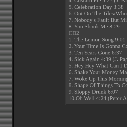
4. Custard Pie 5:25 (J. Pa
5. Celebration Day 3:38
6. Out On The Tiles/Who
7. Nobody's Fault But Mi
8. You Shook Me 8:29
CD2
1. The Lemon Song 9:01
2. Your Time Is Gonna C
3. Ten Years Gone 6:37
4. Sick Again 4:39 (J. Pa
5. Hey Hey What Can I D
6. Shake Your Money Ma
7. Woke Up This Mornin
8. Shape Of Things To C
9. Sloppy Drunk 6:07
10.Oh Well 4:24 (Peter A