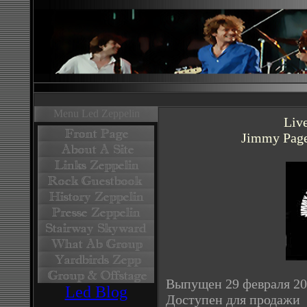
Menu Led Zeppelin
Liv
Jimmy Page
Выпущен 29 февраля 20
Led Blog
Доступен для продажи 